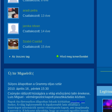
Csatlakozott:
8 éve
aradi petra
Csatlakozott:
13 éve
jaroka istvan
Csatlakozott:
14 éve
Szabó Család
Csatlakozott:
15 éve
Az összes tag
Hívd meg ismerőseidet
Új hir Miguelről:(
Súlyos állapotban a Grammy-díjas sztár
2010. április 16., péntek 15:30
Legfriss
Csúnyán ráfázott hiúságára a világ elsőszámú latin énekese,
Luis Miguel - vérmérgezést kapott plasztikáztatás közben.
Napok óta életveszélyes állapotban fekszik kórházban
Luis Miguel
énekes. A világ legkeresettebb és legsikeresebb latin előadója a
kiszivárgott információk szerint vérmérgezést kapott, ami megtámadta
a szerveit is. A helyzetet súlyosbítja, hogy az orvosok egyelőre keresik