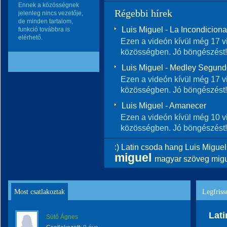
Ennek a közösségnek
Régebbi hírek
jelenleg nincs vezetője,
de minden tartalom,
Luis Miguel - La Incondicional
funkció továbbra is
elérhető.
Ezen a videón kívül még 17 vi
közösségben. Jó böngészést!
Luis Miguel - Medley Segun
Ezen a videón kívül még 17 vi
közösségben. Jó böngészést!
Luis Miguel - Amanecer
Ezen a videón kívül még 10 vi
közösségben. Jó böngészést!
:)
Latin csoda hang
Luis Miguel
miguel
magyar szöveg
mig
Most csatlakoztak
Legfriss
Lati
Sütő Ágnes