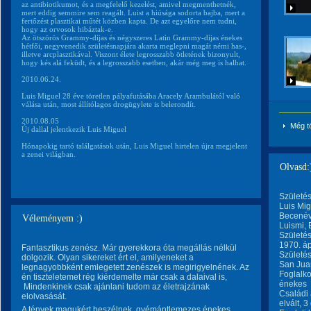
az antibiotikumot, és a megfelelő kezelést, amivel megmenthetnék,
mert eddig semmire sem reagált. Luist a hiúsága sodorta bajba, mert a
fertőzést plasztikai műtét közben kapta. De azt egyelőre nem tudni,
hogy az orvosok hibáztak-e.
Az ötszörös Grammy-díjas és négyszeres Latin Grammy-díjas énekes
hétfői, negyvenedik születésnapjára akarta meglepni magát némi has-,
illetve arcplasztikával. Viszont élete legrosszabb ötletének bizonyult,
hogy kés alá feküdt, és a legrosszabb esetben, akár még meg is halhat.
2010.06.24.
Luis Miguel 28 éve töretlen pályafutásába Aracely Arambulától való
válása után, most állítólagos drogügylete is belerondít.
2010.08.05
Még t
Új dallal jelentkezik Luis Miguel
Hónapokig tartó találgatások után, Luis Miguel hirtelen újra megjelent
a zenei világban.
Olvasd:
Születés
Luis Mig
Becené
Véleményem :)
Luismi, 
Születés
1970. áp
Fantasztikus zenész. Már gyerekkora óta megállás nélkül
Születés
dolgozik. Olyan sikereket ért el, amilyeneket a
San Jua
legnagyobbként emlegetett zenészek is megirigyelnének. Az
Foglalk
én tiszteletemet rég kiérdemelte már csak a dalaival is,
énekes
Mindenkinek csak ajánlani tudom az életrajzának
Családi 
elolvasását.
elvált, 
A tények magukért beszélnek, gyémántlemezes énekes.