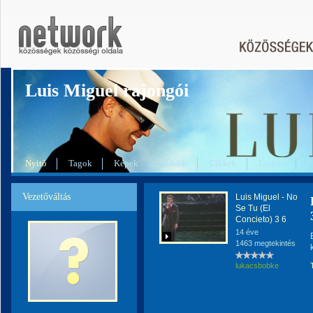
Luis Miguel rajongói
Nyitó
Tagok
Képek
Videók
Cikkek
Linkek
F
Vezetőváltás
Luis Miguel - No
Se Tu (El
Concieto) 3 6
14 éve
1463 megtekintés
lukacsbobke