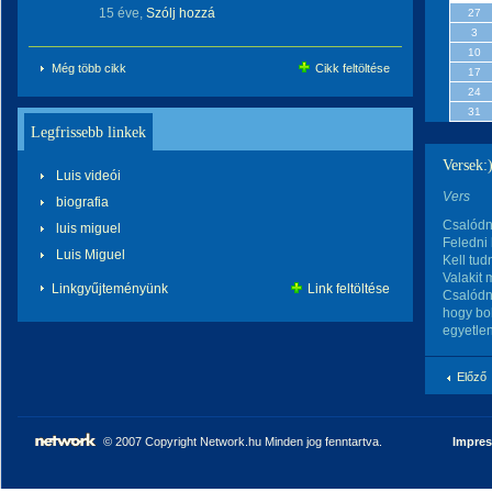
15 éve,
Szólj hozzá
27
3
10
Még több cikk
Cikk feltöltése
17
24
31
Legfrissebb linkek
Versek:
Luis videói
Vers
biografia
Csalódn
luis miguel
Feledni 
Luis Miguel
Kell tud
Valakit 
Linkgyűjteményünk
Link feltöltése
Csalódni
hogy bo
egyetle
Előző
© 2007 Copyright Network.hu Minden jog fenntartva.
Impre