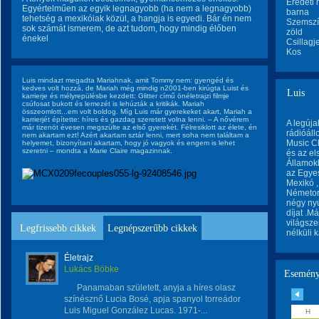
Eredeti 
Egyértelműen az egyik legnagyobb (ha nem a legnagyobb)
barna
tehetség a mexikóiak közül, a hangja is egyedi. Bár én nem
Szemsz
sok számát ismerem, de azt tudom, hogy mindig élőben
zöld
énekel
Csillagj
Kos
Luis mindazt megadta Mariahnak, amit Tommy nem: gyengéd és
kedves volt hozzá, de Mariah még mindig n2001-ben kirúgta Luist és
Luis
karrierje és mélyrepülésbe kezdett: Glitter című önéletrajzi filmje
csúfosat bukott és lemezét is lehúzták a kritikák. Mariah
összeomlott...em volt boldog. Míg Luis már gyerekeket akart, Mariah a
karrierjét építette: híres és gazdag szeretett volna lenni. – A nővérem
A legúja
már tizenöt évesen megszülte az első gyerekét. Félresiklott az élete, én
rádióáll
nem akartam ezt! Azért akartam sztár lenni, mert soha nem találtam a
Music Ch
helyemet, bizonyítani akartam, hogy jó vagyok és engem is lehet
szeretni – mondta a Marie Claire magazinnak.
és az el
Államokb
az Egyes
Mexikó ,
Németors
négy nyú
díjat .M
világsze
Legfrissebb cikkek
Legnépszerűbb cikkek
nélküli k
Életrajz
Lukács Böbke
Esemény
Panamaban született, anyja a híres olasz
színésznő Lucia Bosé, apja spanyol torreádor
Luis Miguel González Lucas. 1971-...
H